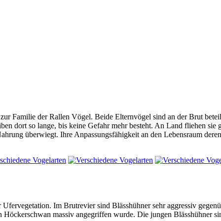
t zur Familie der Rallen Vögel. Beide Elternvögel sind an der Brut bete
ben dort so lange, bis keine Gefahr mehr besteht. An Land fliehen sie g
he Nahrung überwiegt. Ihre Anpassungsfähigkeit an den Lebensraum der
r Ufervegetation. Im Brutrevier sind Blässhühner sehr aggressiv gegen
 ein Höckerschwan massiv angegriffen wurde. Die jungen Blässhühner s