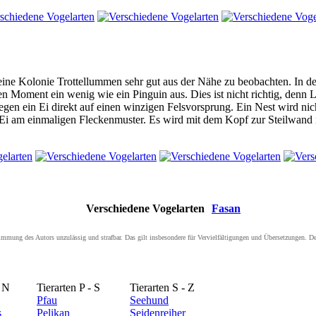
 eine Kolonie Trottellummen sehr gut aus der Nähe zu beobachten. In 
en Moment ein wenig wie ein Pinguin aus. Dies ist nicht richtig, den
 legen ein Ei direkt auf einen winzigen Felsvorsprung. Ein Nest wird n
hr Ei am einmaligen Fleckenmuster. Es wird mit dem Kopf zur Steilwand 
Verschiedene Vogelarten
Fasan
ustimmung des Autors unzulässig und strafbar. Das gilt insbesondere für Vervielfältigungen und Übersetzungen. 
- N
Tierarten P - S
Tierarten S - Z
Pfau
Seehund
s
Pelikan
Seidenreiher