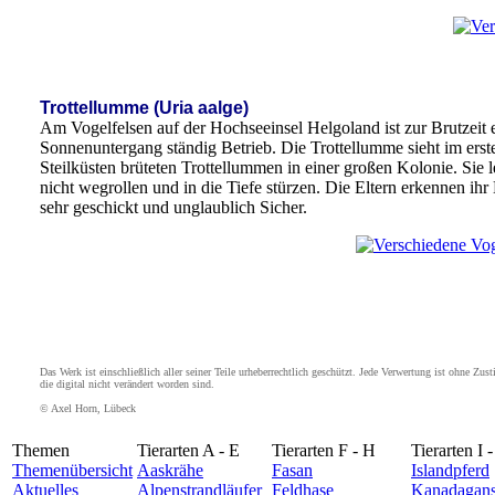
Trottellumme (Uria aalge)
Am Vogelfelsen auf der Hochseeinsel Helgoland ist zur Brutzeit
Sonnenuntergang ständig Betrieb. Die Trottellumme sieht im erst
Steilküsten brüteten Trottellummen in einer großen Kolonie. Sie
nicht wegrollen und in die Tiefe stürzen. Die Eltern erkennen i
sehr geschickt und unglaublich Sicher.
Das Werk ist einschließlich aller seiner Teile urheberrechtlich geschützt. Jede Verwertung ist ohne Z
die digital nicht verändert worden sind.
© Axel Horn, Lübeck
Themen
Tierarten A - E
Tierarten F - H
Tierarten I 
Themenübersicht
Aaskrähe
Fasan
Islandpferd
Aktuelles
Alpenstrandläufer
Feldhase
Kanadagan