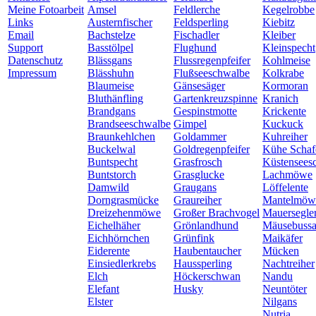
Meine Fotoarbeit
Amsel
Feldlerche
Kegelrobbe
Links
Austernfischer
Feldsperling
Kiebitz
Email
Bachstelze
Fischadler
Kleiber
Support
Basstölpel
Flughund
Kleinspecht
Datenschutz
Blässgans
Flussregenpfeifer
Kohlmeise
Impressum
Blässhuhn
Flußseeschwalbe
Kolkrabe
Blaumeise
Gänsesäger
Kormoran
Bluthänfling
Gartenkreuzspinne
Kranich
Brandgans
Gespinstmotte
Krickente
Brandseeschwalbe
Gimpel
Kuckuck
Braunkehlchen
Goldammer
Kuhreiher
Buckelwal
Goldregenpfeifer
Kühe Schaf
Buntspecht
Grasfrosch
Küstensees
Buntstorch
Grasglucke
Lachmöwe
Damwild
Graugans
Löffelente
Dorngrasmücke
Graureiher
Mantelmöw
Dreizehenmöwe
Großer Brachvogel
Mauersegle
Eichelhäher
Grönlandhund
Mäusebussa
Eichhörnchen
Grünfink
Maikäfer
Eiderente
Haubentaucher
Mücken
Einsiedlerkrebs
Haussperling
Nachtreiher
Elch
Höckerschwan
Nandu
Elefant
Husky
Neuntöter
Elster
Nilgans
Nutria