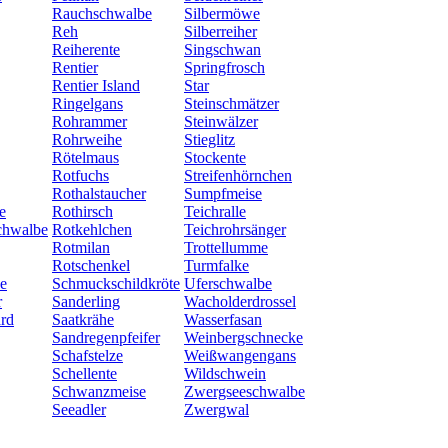
Rauchschwalbe
Silbermöwe
Reh
Silberreiher
Reiherente
Singschwan
Rentier
Springfrosch
Rentier Island
Star
Ringelgans
Steinschmätzer
Rohrammer
Steinwälzer
Rohrweihe
Stieglitz
Rötelmaus
Stockente
Rotfuchs
Streifenhörnchen
Rothalstaucher
Sumpfmeise
e
Rothirsch
Teichralle
chwalbe
Rotkehlchen
Teichrohrsänger
Rotmilan
Trottellumme
Rotschenkel
Turmfalke
e
Schmuckschildkröte
Uferschwalbe
r
Sanderling
Wacholderdrossel
rd
Saatkrähe
Wasserfasan
Sandregenpfeifer
Weinbergschnecke
Schafstelze
Weißwangengans
Schellente
Wildschwein
Schwanzmeise
Zwergseeschwalbe
Seeadler
Zwergwal