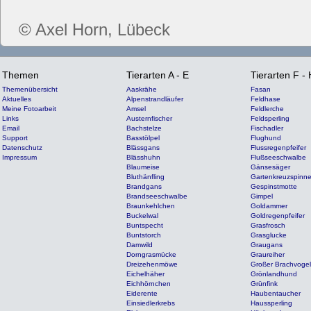
© Axel Horn, Lübeck
Themen
Tierarten A - E
Tierarten F - 
Themenübersicht
Aaskrähe
Fasan
Aktuelles
Alpenstrandläufer
Feldhase
Meine Fotoarbeit
Amsel
Feldlerche
Links
Austernfischer
Feldsperling
Email
Bachstelze
Fischadler
Support
Basstölpel
Flughund
Datenschutz
Blässgans
Flussregenpfeifer
Impressum
Blässhuhn
Flußseeschwalbe
Blaumeise
Gänsesäger
Bluthänfling
Gartenkreuzspinn
Brandgans
Gespinstmotte
Brandseeschwalbe
Gimpel
Braunkehlchen
Goldammer
Buckelwal
Goldregenpfeifer
Buntspecht
Grasfrosch
Buntstorch
Grasglucke
Damwild
Graugans
Dorngrasmücke
Graureiher
Dreizehenmöwe
Großer Brachvogel
Eichelhäher
Grönlandhund
Eichhörnchen
Grünfink
Eiderente
Haubentaucher
Einsiedlerkrebs
Haussperling